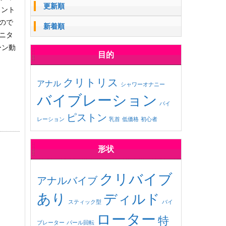
更新順
コント
ので
新着順
ニタ
ーン動
目的
クリトリス
アナル
シャワーオナニー
バイブレーション
バイ
ピストン
レーション
乳首
低価格
初心者
形状
クリバイブ
アナルバイブ
あり
ディルド
スティック型
バイ
ローター
特
ブレーター
パール回転