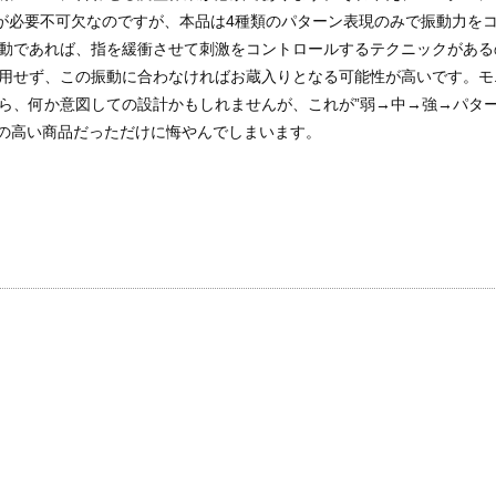
”が必要不可欠なのですが、本品は4種類のパターン表現のみで振動力を
動であれば、指を緩衝させて刺激をコントロールするテクニックがある
用せず、この振動に合わなければお蔵入りとなる可能性が高いです。モ
ら、何か意図しての設計かもしれませんが、これが”弱→中→強→パタ
感の高い商品だっただけに悔やんでしまいます。