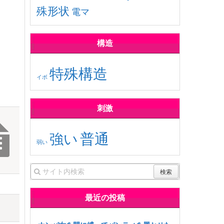
殊形状
電マ
構造
特殊構造
イボ
刺激
普通
強い
弱い
最近の投稿