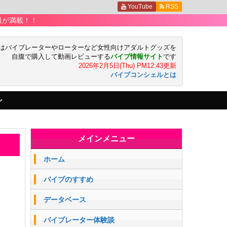
YouTube
RSS
！！
はバイブレーターやローターなど女性向けアダルトグッズを
自腹で購入して動画レビューする
バイブ情報サイト
です
2026年2月5日(Thu) PM12:43更新
バイブコンシェルとは
ン
メインメニュー
ホーム
バイブのすすめ
データベース
バイブレーター体験談