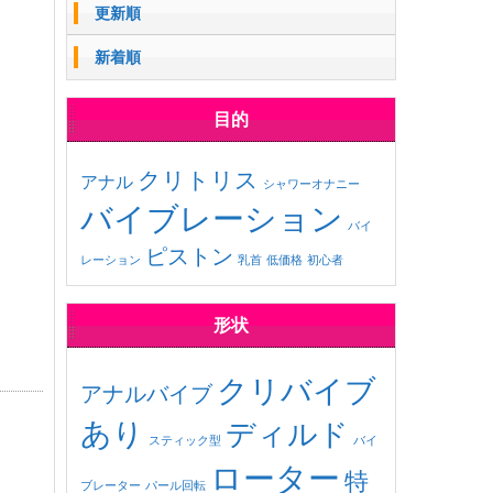
更新順
新着順
目的
クリトリス
アナル
シャワーオナニー
バイブレーション
バイ
ピストン
レーション
乳首
低価格
初心者
形状
クリバイブ
アナルバイブ
あり
ディルド
スティック型
バイ
ローター
特
ブレーター
パール回転