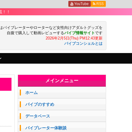
YouTube
RSS
はバイブレーターやローターなど女性向けアダルトグッズを
自腹で購入して動画レビューする
バイブ情報サイト
です
2026年2月5日(Thu) PM12:43更新
バイブコンシェルとは
ン
メインメニュー
ホーム
バイブのすすめ
データベース
バイブレーター体験談