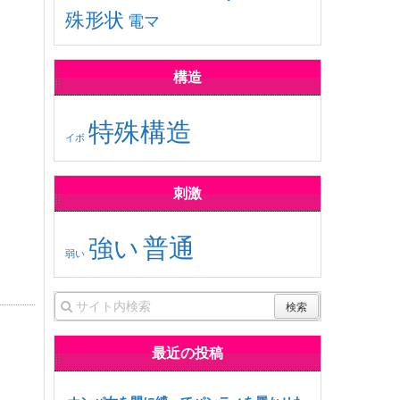
殊形状
電マ
構造
特殊構造
イボ
刺激
普通
強い
弱い
最近の投稿