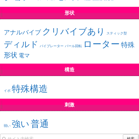
形状
クリバイブあり
アナルバイブ
スティック型
ローター
ディルド
特殊
バイブレーター
パール回転
形状
電マ
構造
特殊構造
イボ
刺激
普通
強い
弱い