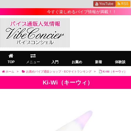
YouTube
RSS
今すぐ楽しめるバイブ情報が満載！！
TOP
メニュー
入門
お薦め
新着
体験談
ホーム
>
お薦めバイブ通販ショップ・ECサイトランキング
>
Ki-Wi（キーウィ）
Ki-Wi（キーウィ）