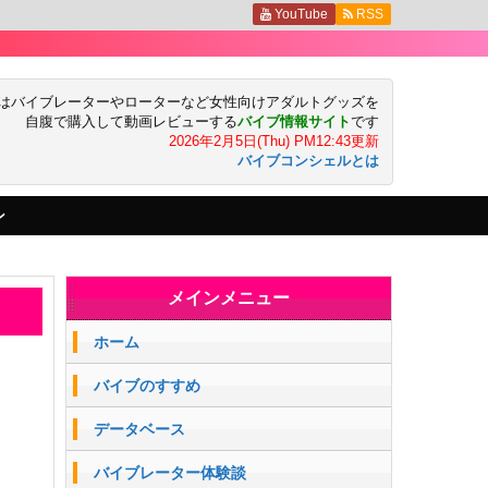
YouTube
RSS
はバイブレーターやローターなど女性向けアダルトグッズを
自腹で購入して動画レビューする
バイブ情報サイト
です
2026年2月5日(Thu) PM12:43更新
バイブコンシェルとは
ン
メインメニュー
ホーム
バイブのすすめ
データベース
バイブレーター体験談