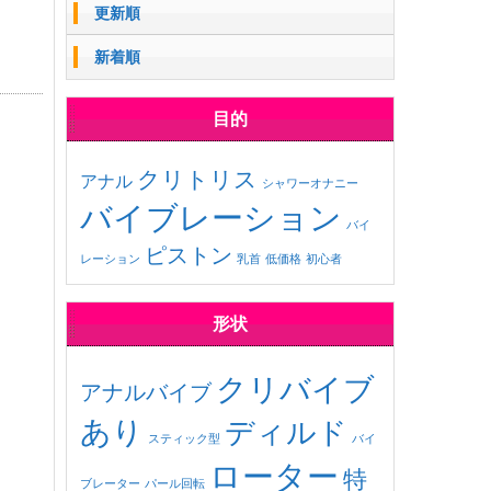
更新順
新着順
目的
クリトリス
アナル
シャワーオナニー
バイブレーション
バイ
ピストン
レーション
乳首
低価格
初心者
形状
クリバイブ
アナルバイブ
あり
ディルド
スティック型
バイ
ローター
特
ブレーター
パール回転