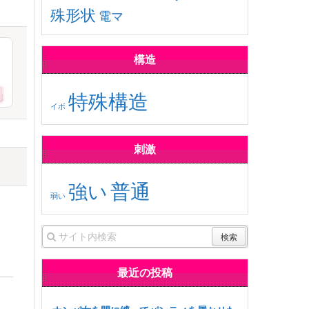
殊形状
電マ
構造
特殊構造
イボ
刺激
普通
強い
弱い
最近の投稿