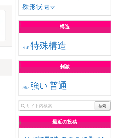
殊形状
電マ
構造
特殊構造
イボ
刺激
普通
強い
弱い
最近の投稿