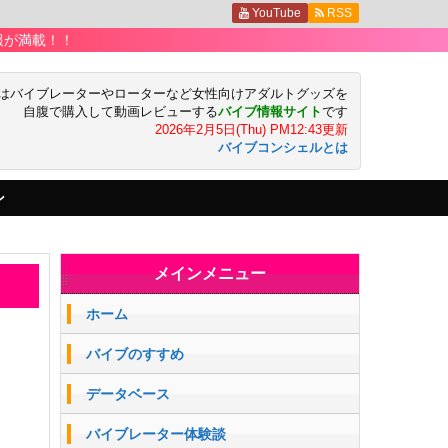
YouTube
RSS
！！
はバイブレーターやローターなど女性向けアダルトグッズを
自腹で購入して動画レビューする
バイブ情報サイト
です
2026年2月5日(Thu) PM12:43更新
バイブコンシェルとは
ン
メインメニュー
ホーム
バイブのすすめ
データベース
バイブレーター体験談