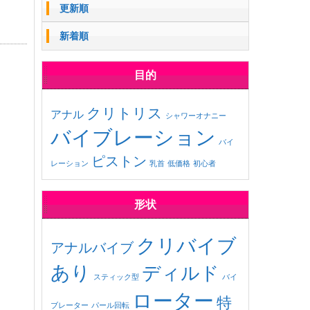
更新順
新着順
目的
クリトリス
アナル
シャワーオナニー
バイブレーション
バイ
ピストン
レーション
乳首
低価格
初心者
形状
クリバイブ
アナルバイブ
あり
ディルド
スティック型
バイ
ローター
特
ブレーター
パール回転