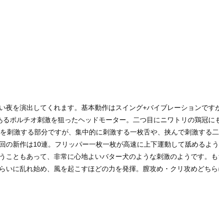
い夜を演出してくれます。基本動作はスイング+バイブレーションです
あるポルチオ刺激を狙ったヘッドモーター。二つ目にニワトリの鶏冠に
スを刺激する部分ですが、集中的に刺激する一枚舌や、挟んで刺激する
回の新作は10連。フリッパー一枚一枚が高速に上下運動して舐めるよ
うこともあって、非常に心地よいバター犬のような刺激のようです。も
らいに乱れ始め、風を起こすほどの力を発揮。膣攻め・クリ攻めどちら