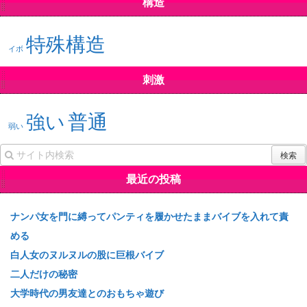
構造
特殊構造
イボ
刺激
普通
強い
弱い
最近の投稿
ナンパ女を門に縛ってパンティを履かせたままバイブを入れて責
める
白人女のヌルヌルの股に巨根バイブ
二人だけの秘密
大学時代の男友達とのおもちゃ遊び