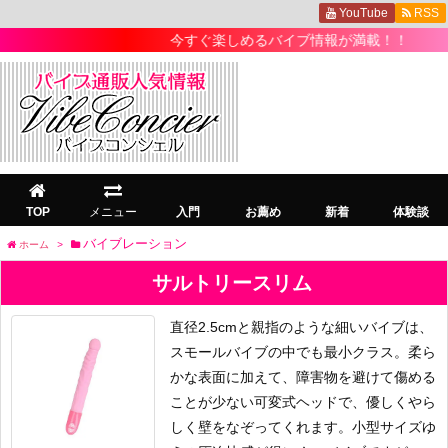
YouTube
RSS
今すぐ楽しめるバイブ情報が満載！！
TOP
メニュー
入門
お薦め
新着
体験談
バイブレーション
ホーム
>
サルトリースリム
直径2.5cmと親指のような細いバイブは、
スモールバイブの中でも最小クラス。柔ら
かな表面に加えて、障害物を避けて傷める
ことが少ない可変式ヘッドで、優しくやら
しく壁をなぞってくれます。小型サイズゆ