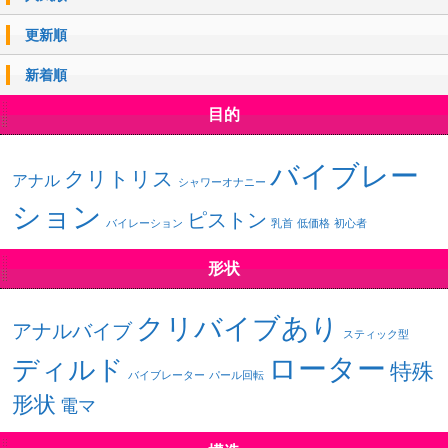
更新順
新着順
目的
バイブレー
クリトリス
アナル
シャワーオナニー
ション
ピストン
バイレーション
乳首
低価格
初心者
形状
クリバイブあり
アナルバイブ
スティック型
ローター
ディルド
特殊
バイブレーター
パール回転
形状
電マ