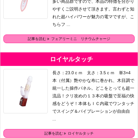
多い商品群ですので、本品の特徴を分かり
やすくご説明させて頂きます。言わずと知
れた超ハイパワーが魅力の電マですが、こ
ちらフ ...
記事を読む
フェアリーミニ リチウムチャージ
ロイヤルタッチ
長さ：23.0ｃｍ 太さ：3.5ｃｍ 単3×4
本（付属）艶やかな布に巻かれ、木目調で
統一した操作パネル。どこをとっても超一
流品！クリ攻めの１３本の吸盤で至福の快
感をどうぞ！本体もＩＣ内蔵でワンタッチ
でスイング＆バイブレーションが自由自
...
記事を読む
ロイヤルタッチ